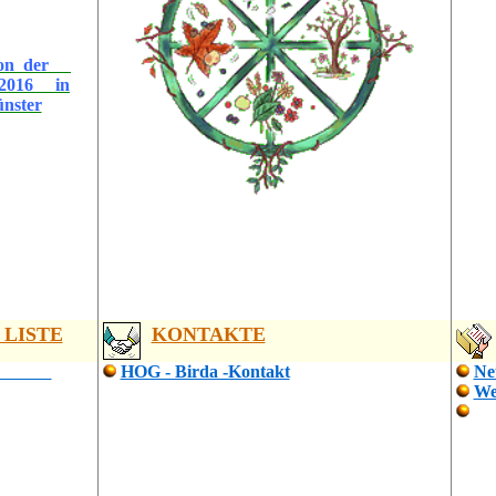
 von der
 2016 in
nster
 LISTE
KONTAKTE
il -
HOG - Birda -Kontakt
Ne
We