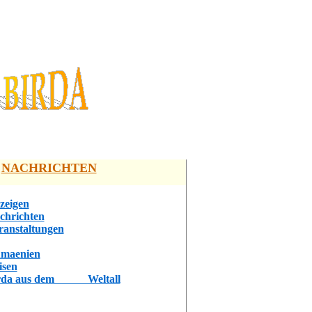
NACHRICHTEN
zeigen
chrichten
ranstaltungen
maenien
isen
rda aus dem Weltall