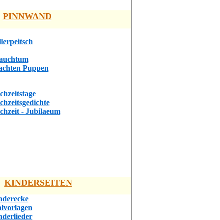
PINNWAND
lerpeitsch
auchtum
achten Puppen
chzeitstage
chzeitsgedichte
chzeit - Jubilaeum
KINDERSEITEN
nderecke
lvorlagen
nderlieder