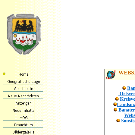
WEBS
Ban
Ortsve
Kreisv
Landsma
Bana
Webs
Sonsti