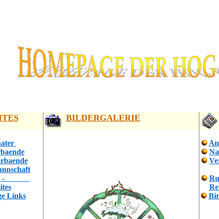
ITES
BILDERGALERIE
ater
An
rbaende
Na
erbaende
Ve
nnschaft
ter -
Ru
ites
Re
ge Links
Bi