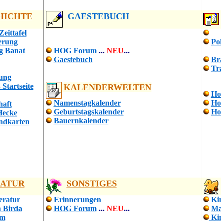
HICHTE
GAESTEBUCH
Zeittafel
erung
Pol
g Banat
HOG Forum
...
NEU
...
Gaestebuch
Br
Tr
ung
 Startseite
KALENDERWELTEN
Ho
Namenstagkalender
Ho
haft
Geburtstagskalender
Ho
Hecke
Bauernkalender
ndkarten
RATUR
SONSTIGES
eratur
Erinnerungen
Ki
 Birda
HOG Forum
...
NEU
...
Ma
um
Ki