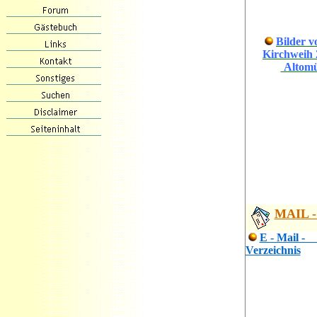
Bilder
Kirchweih
Altomü
MAIL -
E - Ma
Verzeichnis