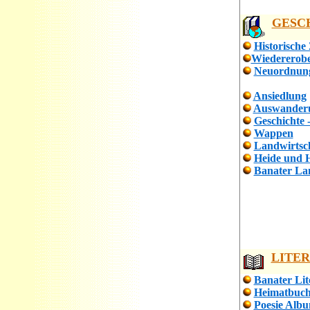
GESC
Historische 
Wiedererob
Neuordnun
Ansiedlung
Auswander
Geschichte -
Wappen
Landwirtsc
Heide und 
Banater La
LITE
Banater Lit
Heimatbuch
Poesie Alb