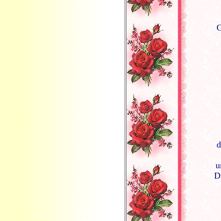
G
d
u
D