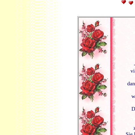
vi
dan
w
D
Sie